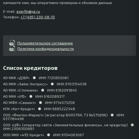
напишите нам, мы оперативно проверим и обновим данные.
E-mail:
everfin@ya.ru
Телефон:
+7 (495) 230-58-70
Пользовательское соглашение
Политика конфиденциальности
Список кредиторов
АО МКК «ДЗБР»
●
ИНН 7725850061
АО МКК «Займ-Экспресс»
●
ИНН 9703154018
АО МКК «Стэпмани»
●
ИНН 6162091845
АО МКК «УФ»
●
ИНН 6162089317
АО МФК «Саммит»
●
ИНН 9714073258
КПК «Кит-Кредит»
●
ИНН 6685222348
ООО «Финтех-Маркет» (агрегатор BOOSTRA, ТЗ №575896)
●
ИНН
6317164496
ООО «ЦФ» (оператор сайта «Занимательные финансы», не кредитор)
●
ИНН 2308300681
ООО МКК «495 Кредит»
●
ИНН 9704063067